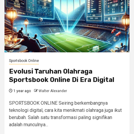
Sportsbook Online
Evolusi Taruhan Olahraga
Sportsbook Online Di Era Digital
1 year ago
Walter Alexander
SPORTSBOOK ONLINE Seiring berkembangnya
teknologi digital, cara kita menikmati olahraga juga ikut
berubah. Salah satu transformasi paling signifikan
adalah munculnya...