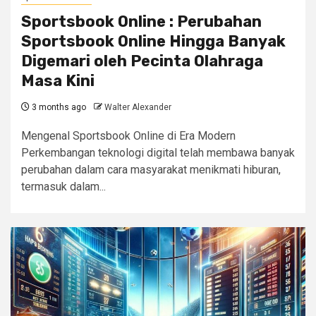
Sportsbook Online : Perubahan
Sportsbook Online Hingga Banyak
Digemari oleh Pecinta Olahraga
Masa Kini
3 months ago
Walter Alexander
Mengenal Sportsbook Online di Era Modern
Perkembangan teknologi digital telah membawa banyak
perubahan dalam cara masyarakat menikmati hiburan,
termasuk dalam...