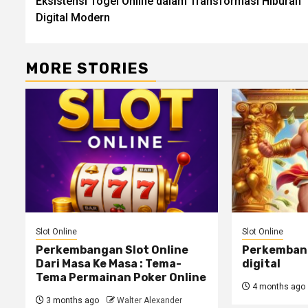
Eksistensi Togel Online dalam Transformasi Hiburan
Reading
Digital Modern
MORE STORIES
Slot Online
Slot Online
Perkembangan Slot Online
Perkembang
Dari Masa Ke Masa : Tema-
digital
Tema Permainan Poker Online
4 months ago
3 months ago
Walter Alexander