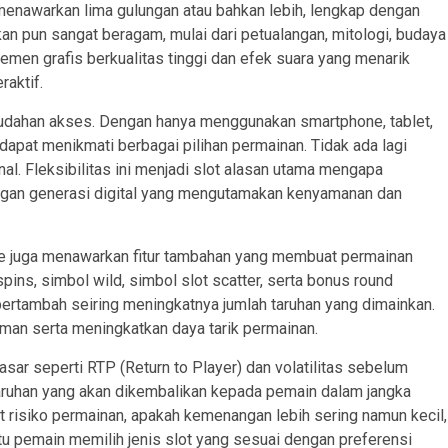
 menawarkan lima gulungan atau bahkan lebih, lengkap dengan
kan pun sangat beragam, mulai dari petualangan, mitologi, budaya
Elemen grafis berkualitas tinggi dan efek suara yang menarik
aktif.
emudahan akses. Dengan hanya menggunakan smartphone, tablet,
dapat menikmati berbagai pilihan permainan. Tidak ada lagi
al. Fleksibilitas ini menjadi slot alasan utama mengapa
langan generasi digital yang mengutamakan kenyamanan dan
ine juga menawarkan fitur tambahan yang membuat permainan
spins, simbol wild, simbol slot scatter, serta bonus round
s bertambah seiring meningkatnya jumlah taruhan yang dimainkan.
laman serta meningkatkan daya tarik permainan.
ar seperti RTP (Return to Player) dan volatilitas sebelum
taruhan yang akan dikembalikan kepada pemain dalam jangka
at risiko permainan, apakah kemenangan lebih sering namun kecil,
tu pemain memilih jenis slot yang sesuai dengan preferensi