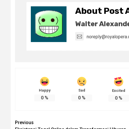
About Post 
Walter Alexand
noreply@royalopera.
Happy
Sad
Excited
0
%
0
%
0
%
Continue
Previous