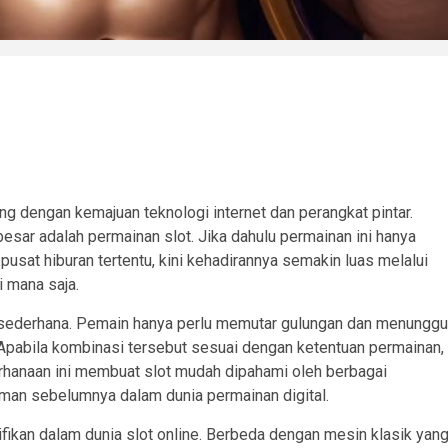
ing dengan kemajuan teknologi internet dan perangkat pintar.
esar adalah permainan slot. Jika dahulu permainan ini hanya
pusat hiburan tertentu, kini kehadirannya semakin luas melalui
i mana saja.
 sederhana. Pemain hanya perlu memutar gulungan dan menunggu
 Apabila kombinasi tersebut sesuai dengan ketentuan permainan,
anaan ini membuat slot mudah dipahami oleh berbagai
man sebelumnya dalam dunia permainan digital.
fikan dalam dunia slot online. Berbeda dengan mesin klasik yan