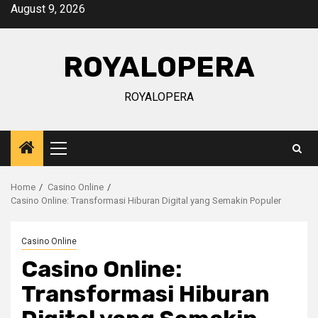
Skip
August 9, 2026
to
content
ROYALOPERA
ROYALOPERA
Primary
Menu
Home
Casino Online
Casino Online: Transformasi Hiburan Digital yang Semakin Populer
Casino Online
Casino Online:
Transformasi Hiburan