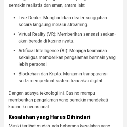
semakin realistis dan aman, antara lain:
Live Dealer: Menghadirkan dealer sungguhan
secara langsung melalui streaming.
Virtual Reality (VR): Memberikan sensasi seakan-
akan berada di kasino nyata.
Artificial Intelligence (AI): Menjaga keamanan
sekaligus memberikan pengalaman bermain yang
lebih personal.
Blockchain dan Kripto: Menjamin transparansi
serta memperkuat sistem transaksi digital.
Dengan adanya teknologi ini, Casino mampu
memberikan pengalaman yang semakin mendekati
kasino konvensional.
Kesalahan yang Harus Dihindari
Meski terlihat mudah, ada beberapa kesalahan yang