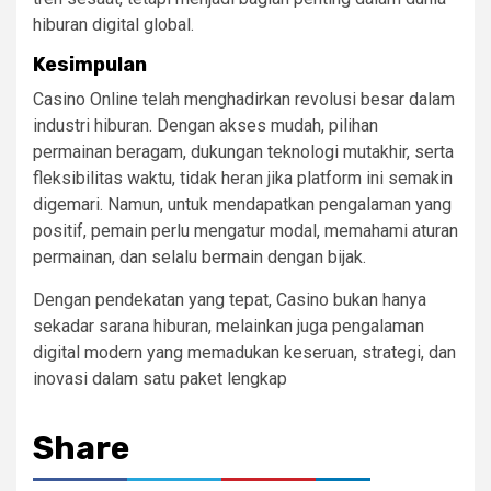
hiburan digital global.
Kesimpulan
Casino Online telah menghadirkan revolusi besar dalam
industri hiburan. Dengan akses mudah, pilihan
permainan beragam, dukungan teknologi mutakhir, serta
fleksibilitas waktu, tidak heran jika platform ini semakin
digemari. Namun, untuk mendapatkan pengalaman yang
positif, pemain perlu mengatur modal, memahami aturan
permainan, dan selalu bermain dengan bijak.
Dengan pendekatan yang tepat, Casino bukan hanya
sekadar sarana hiburan, melainkan juga pengalaman
digital modern yang memadukan keseruan, strategi, dan
inovasi dalam satu paket lengkap
Share