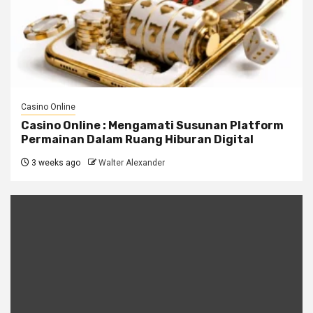
Casino Online
Casino Online : Mengamati Susunan Platform
Permainan Dalam Ruang Hiburan Digital
3 weeks ago
Walter Alexander