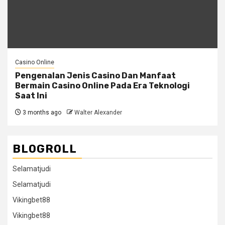
Casino Online
Pengenalan Jenis Casino Dan Manfaat
Bermain Casino Online Pada Era Teknologi
Saat Ini
3 months ago
Walter Alexander
BLOGROLL
Selamatjudi
Selamatjudi
Vikingbet88
Vikingbet88