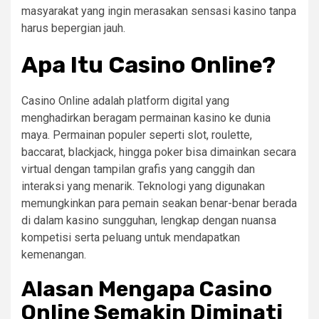
masyarakat yang ingin merasakan sensasi kasino tanpa
harus bepergian jauh.
Apa Itu Casino Online?
Casino Online adalah platform digital yang
menghadirkan beragam permainan kasino ke dunia
maya. Permainan populer seperti slot, roulette,
baccarat, blackjack, hingga poker bisa dimainkan secara
virtual dengan tampilan grafis yang canggih dan
interaksi yang menarik. Teknologi yang digunakan
memungkinkan para pemain seakan benar-benar berada
di dalam kasino sungguhan, lengkap dengan nuansa
kompetisi serta peluang untuk mendapatkan
kemenangan.
Alasan Mengapa Casino
Online Semakin Diminati