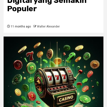
Digital yang Semakin
Populer
11 months ago
Walter Alexander